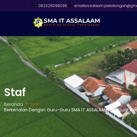
082326096095
smaitassalaam.pekalongan@gma
Staf
Beranda
Staf
Berkenalan Dengan Guru-Guru SMA IT ASSALAAMyang Luar Bia