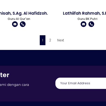
isah, S.Ag. Al Hafidzoh.
Lathiifah Rahmah, S.P
Guru Al Qur'an
Guru BK Putri
1
2
Next
ter
kami dengan cara