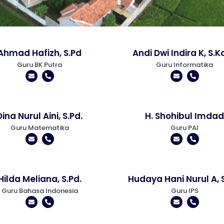
Ahmad Hafizh, S.Pd
Andi Dwi Indira K, S.
Guru BK Putra
Guru Informatika
Dina Nurul Aini, S.Pd.
H. Shohibul Imdad
Guru Matematika
Guru PAI
Hilda Meliana, S.Pd.
Hudaya Hani Nurul A, S
Guru Bahasa Indonesia
Guru IPS