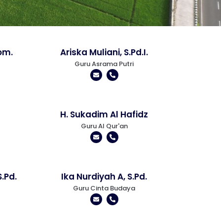
Kom.
Ariska Muliani, S.Pd.I.
Guru Asrama Putri
H. Sukadim Al Hafidz
Guru Al Qur'an
.Pd.
Ika Nurdiyah A, S.Pd.
Guru Cinta Budaya