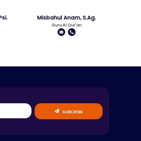
si.
Misbahul Anam, S.Ag.
Guru Al Qur'an
SUBCRIBE