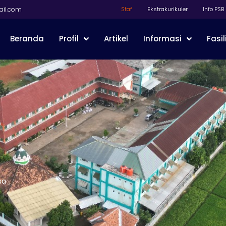
il.com
Staf
Ekstrakurikuler
Info PSB
Beranda
Profil
Artikel
Informasi
Fasil
sa