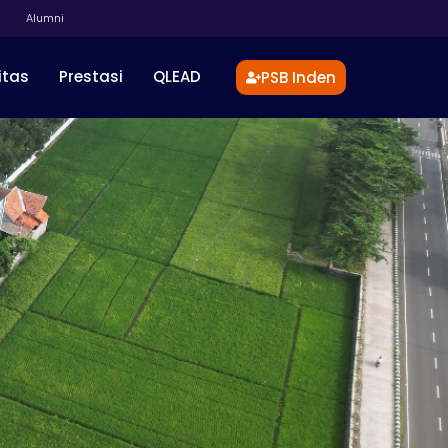
Alumni
itas
Prestasi
QLEAD
PSB Inden