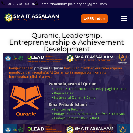
082326096095
smaitassalaam.pekalongan@gmail.com
PSB Inden
Quranic, Leadership,
Entrepreneurship & Achievement
Development