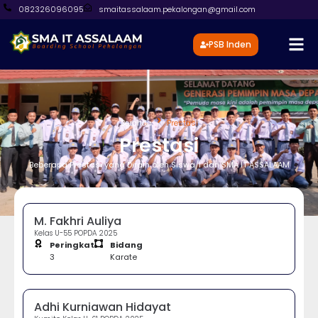
082326096095
smaitassalaam.pekalongan@gmail.com
PSB Inden
Beranda
Prestasi
Prestasi
Beberapa Prestasi yang Diraih oleh Siswa/i dari SMA IT ASSALAAM
M. Fakhri Auliya
Kelas U-55 POPDA 2025
Peringkat
Bidang
3
Karate
Adhi Kurniawan Hidayat