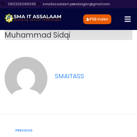
082326096095
smaitassalaam.pekalongan@gmail.com
PSB Inden
Muhammad Sidqi
SMAITASS
PREVIOUS