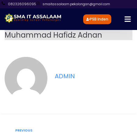
082326096095
smaitassalaam.pekalongan@gmail.com
PSB Inden
Muhammad Hafidz Adnan
ADMIN
PREVIOUS