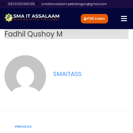
082326096095
smaitassalaam.pekalongan@gmail.com
PSB Inden
Fadhil Qushoy M
SMAITASS
PREVIOUS