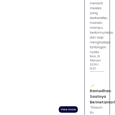
menanti
mereka
yang
berkarakter,
mandiri,
mampu
berkomunikasi,
dan siap
menghadapi
tantangan
nyata...
Kam, 19
Februari
2026 |
10:57
Ramadhan:
Saatnya
Bermetamorf
“Shaum
View more
itu