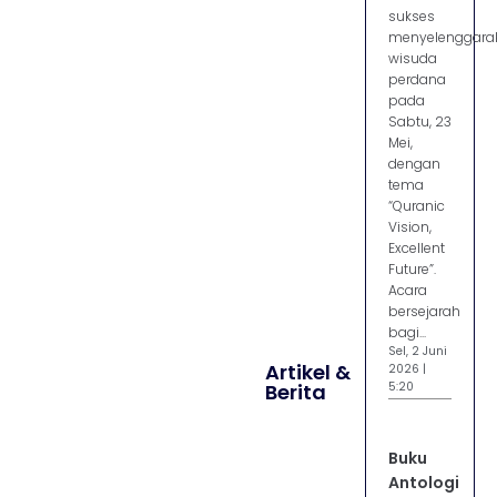
sukses
menyelenggara
wisuda
perdana
pada
Sabtu, 23
Mei,
dengan
tema
“Quranic
Vision,
Excellent
Future”.
Acara
bersejarah
bagi...
Sel, 2 Juni
Artikel &
2026 |
Berita
5:20
Buku
Antologi