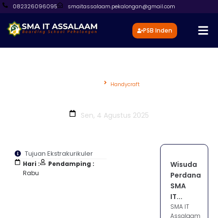
082326096095
smaitassalaam.pekalongan@gmail.com
PSB Inden
Beranda
Handycraft
Handycraft
Sen, 4 Agustus 2025
Tujuan Ekstrakurikuler
Hari :
Pendamping :
Wisuda
Rabu
Perdana
SMA
IT...
SMA IT
Assalaam