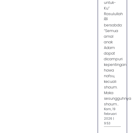
untuk-
Ku”
Rasulullah
ﷺ
bersabda:
“Semua
amal
anak
Adam
dapat
dicampuri
kepentingan
hawa
nafsu,
kecuali
shaum.
Maka
sesungguhnya
shaum...
Kam, 19
Februari
2026 |
9:53